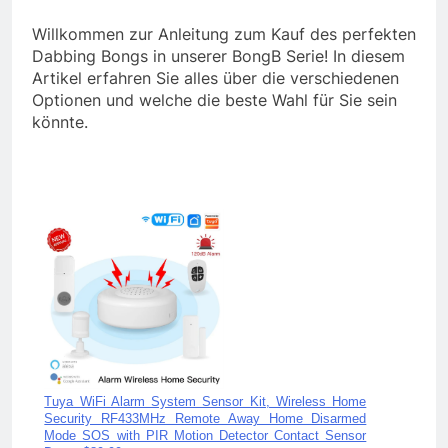
Willkommen zur Anleitung zum Kauf des perfekten
Dabbing Bongs in unserer BongB Serie! In diesem
Artikel erfahren Sie alles über die verschiedenen
Optionen und welche die beste Wahl für Sie sein
könnte.
WiFi Smart CO Gas Sensor Carbon Monoxide Leakage
Fire Security Detector, with US Plug - $41.99
Retail Price: $58.79
e
You Save: $16.80
d
r