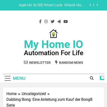
Skip
AppLoki AL302 Smart Lock: Unlock Home
to
Security with Installation, Programming &
Operation Videos
content
Explore Hikvision Software with These Easy-to-
Follow Tutorials
Master Guide: How to Setup Your HD IoT Smart
My Home IO
Home Camera
AppLoki AL302 Smart Lock: Unlock Home
Security with Installation, Programming &
Automation For Life
Operation Videos
NEWSLETTER
RANDOM NEWS
Explore Hikvision Software with These Easy-to-
Follow Tutorials
MENU
Home
Uncategorized
Dabbing Bong: Eine Anleitung zum Kauf der BongB
Serie