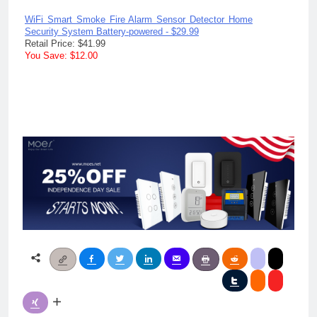
Outdoor/Indoor Infrared Night Vision IP66 Weatherproof
Surveillance Support Onvif Smart Life App Remote -
e
$73.99
Retail Price: $103.59
You Save: $29.60